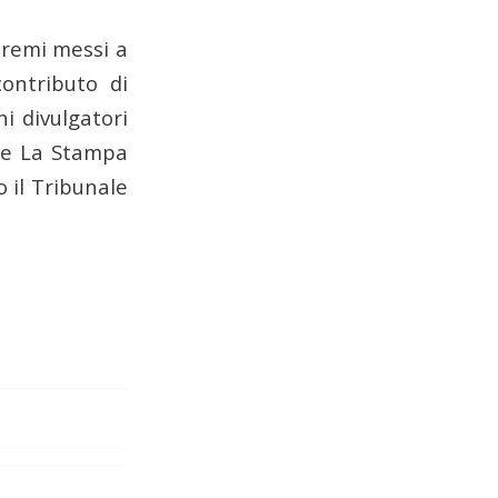
 premi messi a
contributo di
i divulgatori
 de La Stampa
 il Tribunale