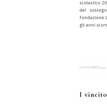
scolastico 2
del sosteg
Fondazione L
gli anni scors
/
6 OTTOBRE 2023
I vinci